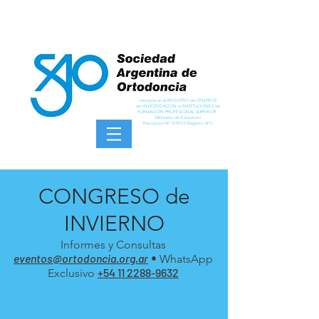
Inscripta en el REGISTRO de CENTROS
de INVESTIGACIÓN e INSTITUCIONES de
FORMACIÓN PROFESIONAL SUPERIOR.
Ministerio de Educación
Resolución Nº 2147/13 Registro Nº3
CONGRESO de
INVIERNO
Informes y Consultas
eventos@ortodoncia.org.ar
• WhatsApp
+54 11 2288-9632
Exclusivo