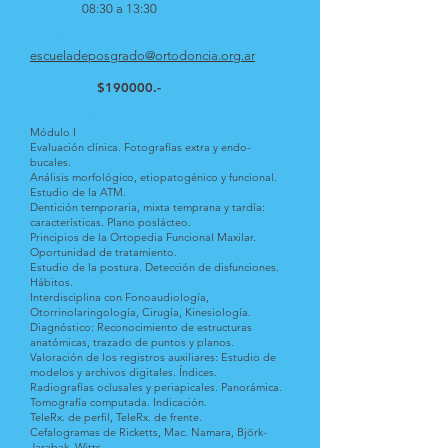
Horario:
08:30 a 13:30
Información:
escueladeposgrado@ortodoncia.org.ar
Matrícula:
$190000.-
Contenidos:
Módulo I
Evaluación clínica. Fotografías extra y endo-
bucales.
Análisis morfológico, etiopatogénico y funcional.
Estudio de la ATM.
Dentición temporaria, mixta temprana y tardía:
características. Plano poslácteo.
Principios de la Ortopedia Funcional Maxilar.
Oportunidad de tratamiento.
Estudio de la postura. Detección de disfunciones.
Hábitos.
Interdisciplina con Fonoaudiología,
Otorrinolaringología, Cirugía, Kinesiología.
Diagnóstico: Reconocimiento de estructuras
anatómicas, trazado de puntos y planos.
Valoración de los registros auxiliares: Estudio de
modelos y archivos digitales. Índices.
Radiografías oclusales y periapicales. Panorámica.
Tomografía computada. Indicación.
TeleRx. de perfil, TeleRx. de frente.
Cefalogramas de Ricketts, Mac. Namara, Björk-
Jarabak, Witts.