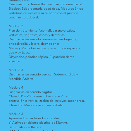
Crecimiento y desarrollo: crecimiento craneofacial.
Biotipo. Edad dentaria,edad ósea. Maduración de
vértebras cervicales y su relación con el pico de
crecimiento puberal.
Modulo 2
Plan de tratamiento:Anomalías transversales,
verticales, sagitales, óseas y dentarias.
Disgnacias en sentido transversal: endognatia,
endoalveolía y latero-desviaciones.
Macro y Microdoncia. Recuperación de espacios.
Lee-way Space.
Disyunción palatina rápida. Expansión dento-
alveolar.
Modulo 3
Disgnacias en sentido vertical: Sobremordida y
Mordida Abierta.
Modulo 4
Disgnacias en sentido sagital:
Clase II 1ª y 2ª división. (Disto-relación con
protrusión o verticalización de incisivos superiores).
Clase III o Mesio-relación mandibular.
Modulo 5
Aparatos bi-maxilares Funcionales.
a) Activador abierto elástico de Klammt.
b) Bionator de Balters