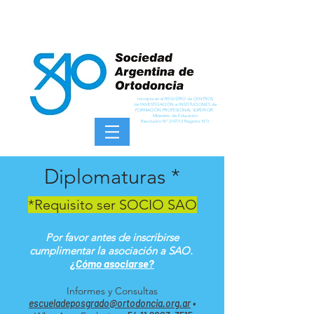
Inscripta en el REGISTRO de CENTROS
de INVESTIGACIÓN e INSTITUCIONES de
FORMACIÓN PROFESIONAL SUPERIOR.
Ministerio de Educación
Resolución Nº 2147/13 Registro Nº3
Diplomaturas *
*Requisito ser SOCIO SAO
Por favor antes de inscribirse
cumplimentar la asociación a SAO.
¿Cómo asociarse?
Informes y Consultas
escueladeposgrado@ortodoncia.org.ar
•