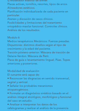
c) Modelador elástico de Bimler.
Placas activas, tornillos, resortes, tipos de arcos.
Alineadores estéticos.
Planificación individualizada de cada paciente en
particular.
Ateneo y discusión de casos clínicos.
Posibilidades y limitaciones del tratamiento
ortopédico-maxilar funcional. Controles clínicos.
Análisis de los resultados.
Modulo 6
Medios terapéuticos Mecánicos: Fuerzas pesadas.
Disyuntores: distintos diseños según el tipo de
crecimiento y la edad del paciente.
Tracción póstero-anterior: Máscara de tracción de
Delaire-Verdon. Máscara de Petit.
Placa de guía o levantamiento lingual. Púas. Topes
anteriores y posteriores.
Modalidad de evaluación
El cursante será capaz de:
• Reconocer las disgnacias en sentido transversal,
sagital y vertical.
• Señalar los probables mecanismos
etiopatogénicos.
• Formular un diagnóstico sintético basado en el
análisis integral etiológico, morfológico y funcional
del caso en estudio.
• Analizar e interpretar los datos de los
cefalogramas y realizar el análisis de la presencia