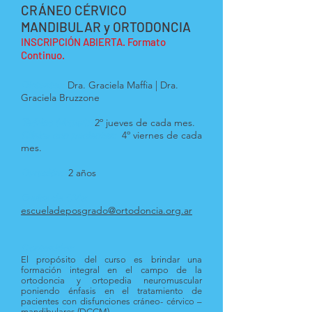
CRÁNEO CÉRVICO
MANDIBULAR y ORTODONCIA
INSCRIPCIÓN ABIERTA. Formato
Continuo.
Dictantes:
Dra. Graciela Maffia | Dra.
Graciela Bruzzone
Teórico (virtual):
2º jueves de cada mes.
Clínica con pacientes:
4º viernes de cada
mes.
Duración:
2 años
Envíos de CV's:
escueladeposgrado@ortodoncia.org.ar
Contenidos:
El propósito del curso es brindar una
formación integral en el campo de la
ortodoncia y ortopedia neuromuscular
poniendo énfasis en el tratamiento de
pacientes con disfunciones cráneo- cérvico –
mandibulares (DCCM).