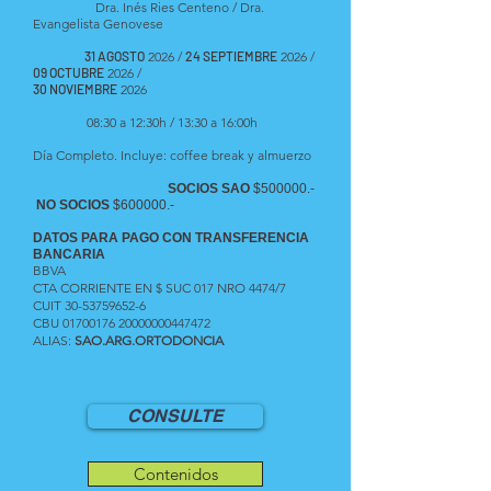
Dictantes:
Dra. Inés Ries Centeno / Dra.
Evangelista Genovese
Fechas:
31 AGOSTO
2026 /
24 SEPTIEMBRE
2
026 /
09 OCTUBRE
2
026
/
30 NOVIEMBRE
2
026
Horario:
08:30 a 12:30h / 13:30 a 16:00h
Día Completo. Incluye: coffee break y almuerzo
Aranceles por sesión
:
SOCIOS SAO
$500000.-
NO SOCIOS
$600000.-
DATOS PARA PAGO CON TRANSFERENCIA
BANCARIA
BBVA
CTA CORRIENTE EN $ SUC 017 NRO 4474/7
CUIT
30-53759652-6
CBU
01700176
20000000447472
ALIAS:
SAO.ARG.ORTODONCIA
CONSULTE
Contenidos