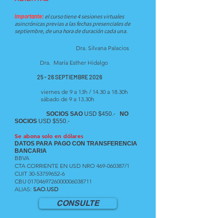
Importante:
el curso tiene 4 sesiones virtuales
asincrónicas previas a las fechas presenciales de
septiembre, de una hora de duración cada una.
Dictante coordinadora
:
Dra. Silvana Palacios
Dictante:
Dra. María Esther Hidalgo
Fechas:
25 - 26 SEPTIEMBRE 2026
Horarios:
viernes de 9 a 13h / 14.30 a 18.30h
sábado de 9 a 13.30h
Aranceles
:
SOCIOS SAO
USD $450.-
NO
SOCIOS
USD $550.-
Se abona solo en dólares
DATOS PARA PAGO CON TRANSFERENCIA
BANCARIA
BBVA
CTA CORRIENTE EN USD NRO
469-060387
/1
CUIT
30-53759652-6
CBU
0170469726000006038711
ALIAS:
SAO.USD
CONSULTE