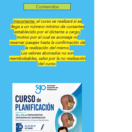
Contenidos
Importante:
el curso se realizará si se
llega a un número mínimo de cursantes
establecido por el dictante a cargo,
motivo por el cual se aconseja no
reservar pasajes hasta la confirmación de
la realización del mismo.
Los valores abonados no son
reembolsables, salvo por la no realización
del curso.