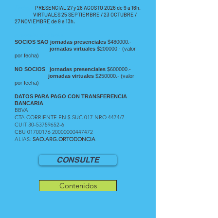
Fechas:
PRESENCIAL 27 y 28 AGOSTO 2026 de 9 a 16h.
VIRTUALES 25 SEPTIEMBRE / 23 OCTUBRE /
27 NOVIEMBRE
de 9 a 13h.
Aranceles por fecha
:
SOCIOS SAO jornadas presenciales
$480000.-
jornadas virtuales
$200000.- (valor
por fecha)
NO SOCIOS jornadas presenciales
$600000.-
jornadas virtuales
$250000.- (valor
por fecha)
DATOS PARA PAGO CON TRANSFERENCIA
BANCARIA
BBVA
CTA CORRIENTE EN $ SUC 017 NRO 4474/7
CUIT
30-53759652-6
CBU
01700176
20000000447472
ALIAS:
SAO.ARG.ORTODONCIA
CONSULTE
Contenidos