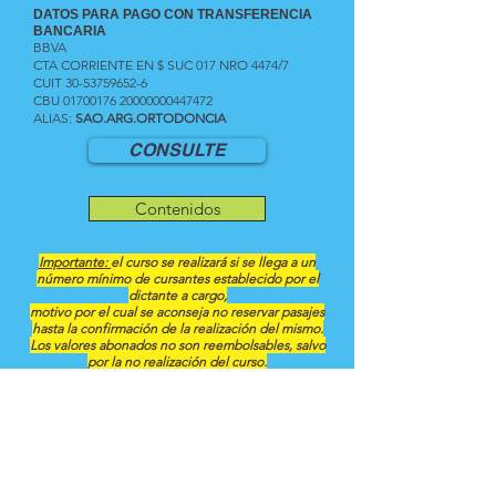
DATOS PARA PAGO CON TRANSFERENCIA
BANCARIA
BBVA
CTA CORRIENTE EN $ SUC 017 NRO 4474/7
CUIT
30-53759652-6
CBU
01700176
20000000447472
ALIAS:
SAO.ARG.ORTODONCIA
CONSULTE
Contenidos
Importante:
el curso se realizará si se llega a un
número mínimo de cursantes establecido por el
dictante a cargo,
motivo por el cual se aconseja no reservar pasajes
hasta la confirmación de la realización del mismo.
Los valores abonados no son reembolsables, salvo
por la no realización del curso.
Condiciones:
se deben realizar todos los módulos.
Para el comienzo del primer módulo debe estar
pago la totalidad de
ambos módulos.