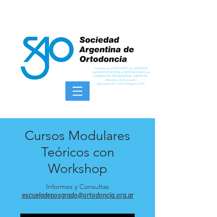
Inscripta en el REGISTRO de CENTROS
de INVESTIGACIÓN e INSTITUCIONES de
FORMACIÓN PROFESIONAL SUPERIOR.
Ministerio de Educación
Resolución Nº 2147/13 Registro Nº3
Cursos Modulares
Teóricos con
Workshop
Informes y Consultas
escueladeposgrado@ortodoncia.org.ar