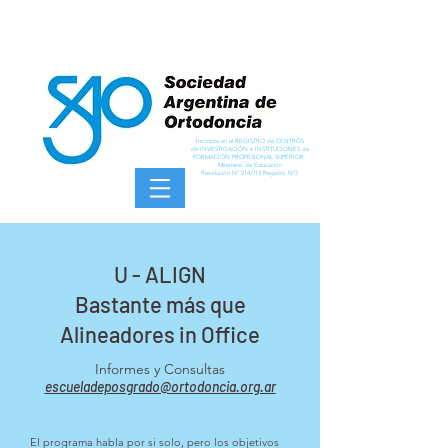
Inscripta en el REGISTRO de CENTROS
de INVESTIGACIÓN e INSTITUCIONES de
FORMACIÓN PROFESIONAL SUPERIOR.
Ministerio de Educación
Resolución Nº 2147/13 Registro Nº3
U - ALIGN
Bastante más que
Alineadores in Office
Informes y Consultas
escueladeposgrado@ortodoncia.org.ar
El programa habla por si solo, pero los objetivos