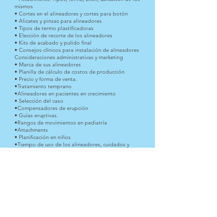
mismos
• Cortes en el alineadores y cortes para botón
• Alicates y pinzas para alineadores
• Tipos de termo plastificadoras
• Elección de recorte de los alineadores
• Kits de acabado y pulido final
• Consejos clínicos para instalación de alineadores
Consideraciones administrativas y marketing
• Marca de sus alineadores
• Planilla de cálculo de costos de producción
• Precio y forma de venta.
•Tratamiento temprano
•Alineadores en pacientes en crecimiento
• Selección del caso
•Compensadores de erupción
• Guías eruptivas.
•Rangos de movimientos en pediatría
•Attachments
• Planificación en niños
•Tiempo de uso de los alineadores, cuidados y
consideraciones
• Secuencia de movimiento
• Maloclusiones en los diferentes planos del
espacio
•Técnicas hibridas con fuerzas ortopédicas fuertes.
•Combinación con ortopedia funcional
•Avance mandibular
• Contencion.