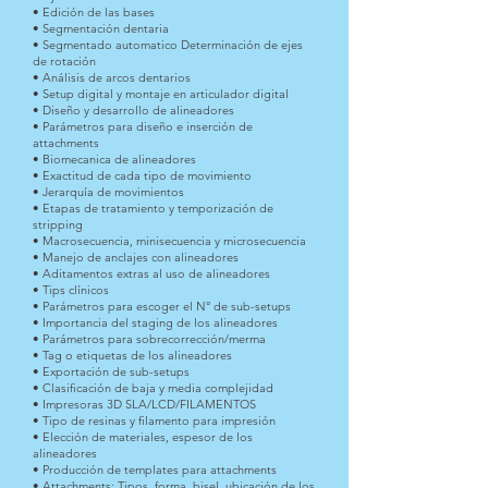
• Edición de las bases
• Segmentación dentaria
• Segmentado automatico Determinación de ejes
de rotación
• Análisis de arcos dentarios
• Setup digital y montaje en articulador digital
• Diseño y desarrollo de alineadores
• Parámetros para diseño e inserción de
attachments
• Biomecanica de alineadores
• Exactitud de cada tipo de movimiento
• Jerarquía de movimientos
• Etapas de tratamiento y temporización de
stripping
• Macrosecuencia, minisecuencia y microsecuencia
• Manejo de anclajes con alineadores
• Aditamentos extras al uso de alineadores
• Tips clínicos
• Parámetros para escoger el N° de sub-setups
• Importancia del staging de los alineadores
• Parámetros para sobrecorrección/merma
• Tag o etiquetas de los alineadores
• Exportación de sub-setups
• Clasificación de baja y media complejidad
• Impresoras 3D SLA/LCD/FILAMENTOS
• Tipo de resinas y filamento para impresión
• Elección de materiales, espesor de los
alineadores
• Producción de templates para attachments
• Attachments: Tipos, forma, bisel, ubicación de los