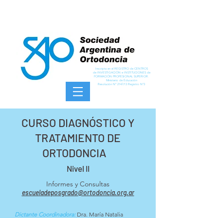
Inscripta en el REGISTRO de CENTROS
de INVESTIGACIÓN e INSTITUCIONES de
FORMACIÓN PROFESIONAL SUPERIOR.
Ministerio de Educación
Resolución Nº 2147/13 Registro Nº3
CURSO DIAGNÓSTICO Y
TRATAMIENTO DE
ORTODONCIA
Nivel II
Informes y Consultas
escueladeposgrado@ortodoncia.org.ar
Dictante Coordinadora:
Dra. María Natalia