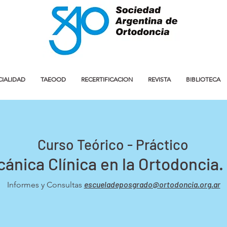
CIALIDAD
TAEOOD
RECERTIFICACION
REVISTA
BIBLIOTECA
Curso Teórico - Práctico
nica Clínica en la Ortodoncia. N
escueladeposgrado@ortodoncia.org.ar
Informes y Consultas