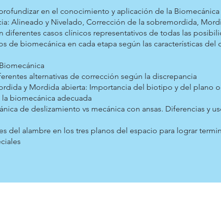
 profundizar en el conocimiento y aplicación de la Biomecánica 
ia: Alineado y Nivelado, Corrección de la sobremordida, Mordid
an diferentes casos clínicos representativos de todas las posibil
os de biomecánica en cada etapa según las características del 
 Biomecánica
ferentes alternativas de corrección según la discrepancia
dida y Mordida abierta: Importancia del biotipo y del plano oc
o la biomecánica adecuada
ánica de deslizamiento vs mecánica con ansas. Diferencias y 
s del alambre en los tres planos del espacio para lograr termi
eciales
Suscríbase a nue