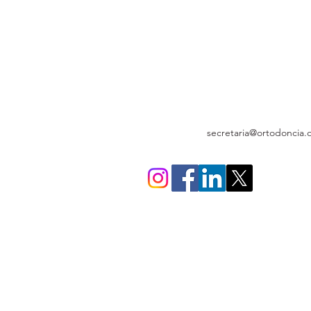
TÍTULOS de ESPECIALIDAD
TAEOOD
RECERTIFICACION
REVISTA
BIBLIOTECA
EVENTOS
ESPACIOS SAO
PACIENTES
DIRECTORIO
CONTACTO
secretaria@ortodoncia.o