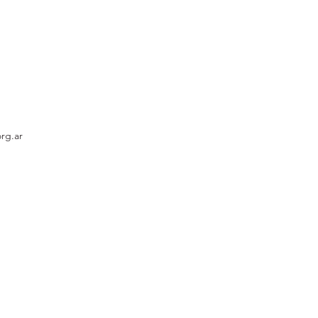
rg.ar
® Todos los derechos 