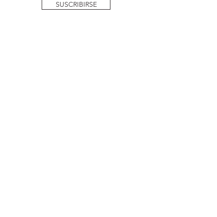
SUSCRIBIRSE
reservados | Sociedad Argentina de Ortodoncia