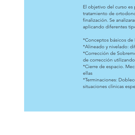
El objetivo del curso es
tratamiento de ortodonc
finalización. Se analizar
aplicando diferentes tip
*Conceptos básicos de
*Alineado y nivelado: di
*Corrección de Sobremor
de corrección utilizand
*Cierre de espacio. Mec
ellas
*Terminaciones: Doblece
situaciones clínicas esp
INSTITUCIONAL
SOCIOS
ESCUELA DE POSGRADO