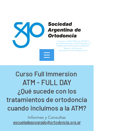
Inscripta en el REGISTRO de CENTROS
de INVESTIGACIÓN e INSTITUCIONES de
FORMACIÓN PROFESIONAL SUPERIOR.
Ministerio de Educación
Resolución Nº 2147/13 Registro Nº3
Curso Full Immersion
ATM - FULL DAY
¿Qué sucede con los
tratamientos de ortodoncia
cuando incluímos a la ATM?
Informes y Consultas
escueladeposgrado@ortodoncia.org.ar